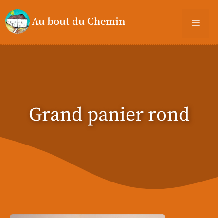
Aller
au
Men
contenu
Grand panier rond